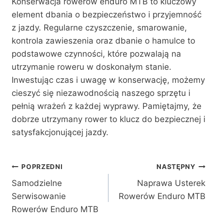
Konserwacja rowerów enduro MTB to kluczowy
element dbania o bezpieczeństwo i przyjemność
z jazdy. Regularne czyszczenie, smarowanie,
kontrola zawieszenia oraz dbanie o hamulce to
podstawowe czynności, które pozwalają na
utrzymanie roweru w doskonałym stanie.
Inwestując czas i uwagę w konserwację, możemy
cieszyć się niezawodnością naszego sprzętu i
pełnią wrażeń z każdej wyprawy. Pamiętajmy, że
dobrze utrzymany rower to klucz do bezpiecznej i
satysfakcjonującej jazdy.
Nawigacja
POPRZEDNI
NASTĘPNY
Samodzielne
Naprawa Usterek
wpisu
Serwisowanie
Rowerów Enduro MTB
Rowerów Enduro MTB