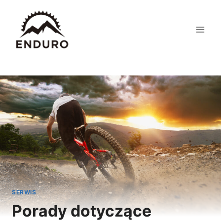
Przejdź
do
treści
SERWIS
Porady dotyczące