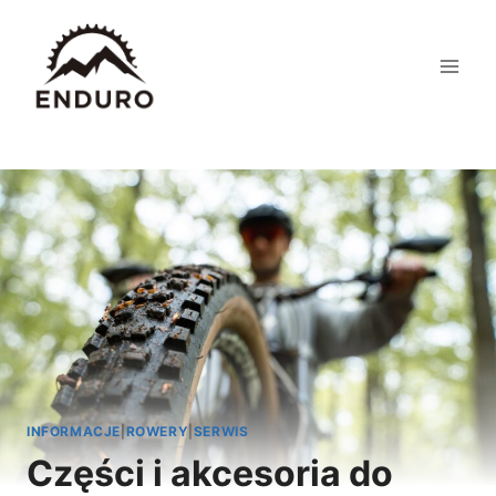
Przejdź
do
treści
INFORMACJE
|
ROWERY
|
SERWIS
Części i akcesoria do